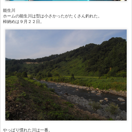
能生川
ホームの能生川は型は小さかったがたくさん釣れた。
棹納めは９月２２日。
やっぱり慣れた川は一番。