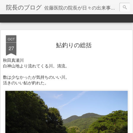
院長のブログ
佐藤医院の院長が日々の出来事を綴っていきます。
OCT
鮎釣りの総括
27
秋田真瀬川
白神山地より流れてくる川。清流。
数は少なかったが気持ちのいい川。
活きのいい鮎が釣れた。